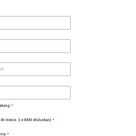
lakang
40 status. (i.e BKM diluluskan)
sume